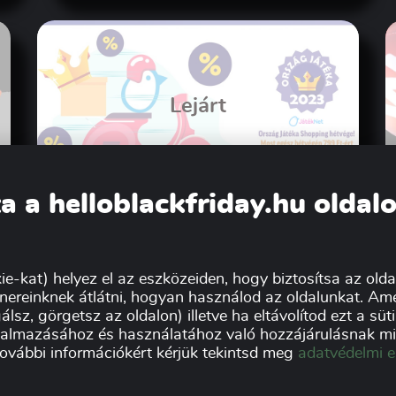
Lejárt
a a helloblackfriday.hu oldal
Még nem a Black Friday, de jó
akció a Já...
ie-kat) helyez el az eszközeiden, hogy biztosítsa az oldal
nereinknek átlátni, hogyan használod az oldalunkat. Ame
álsz, görgetsz az oldalon) illetve ha eltávolítod ezt a sü
lkalmazásához és használatához való hozzájárulásnak min
további információkért kérjük tekintsd meg
adatvédelmi e
k:
Impresszum
Ad
Kereskedőknek
Sz