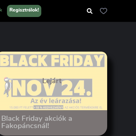
k
Regisztrálok!
Lejárt
Black Friday akciók a
Fakopáncsnál!