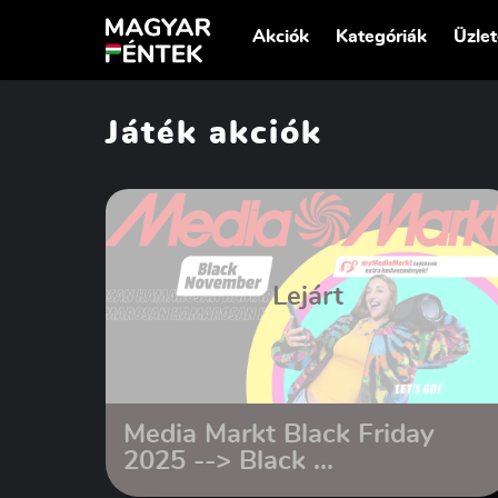
Akciók
Kategóriák
Üzle
Játék akciók
Lejárt
Media Markt Black Friday
2025 --> Black ...