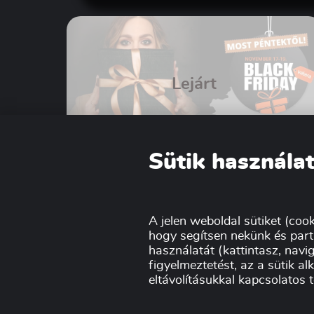
Lejárt
Sütik használat
VATERA BLACK FRIDAY
2023!
A jelen weboldal sütiket (cook
hogy segítsen nekünk és part
használatát (kattintasz, navig
figyelmeztetést, az a sütik a
eltávolításukkal kapcsolatos 
Szakmai partnerün