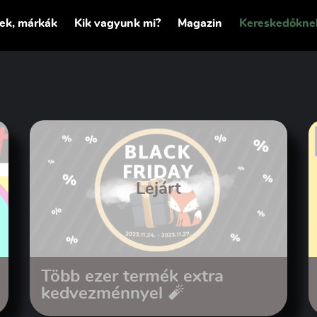
tek, márkák
Kik vagyunk mi?
Magazin
Kereskedőkne
Lejárt
Több ezer termék extra
kedvezménnyel 🧨