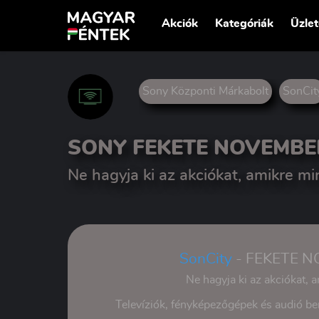
Akciók
Kategóriák
Üzle
Sony Központi Márkabolt
SonCit
SONY FEKETE NOVEMBE
Ne hagyja ki az akciókat, amikre min
SonCity
- FEKETE 
Ne hagyja ki az akciókat, a
Televíziók, fényképezőgépek és audió be