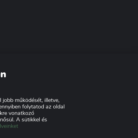
on
 jobb működését, illetve,
nnyiben folytatod az oldal
tikre vonatkozó
ősül. A sütikkel és
lveinket