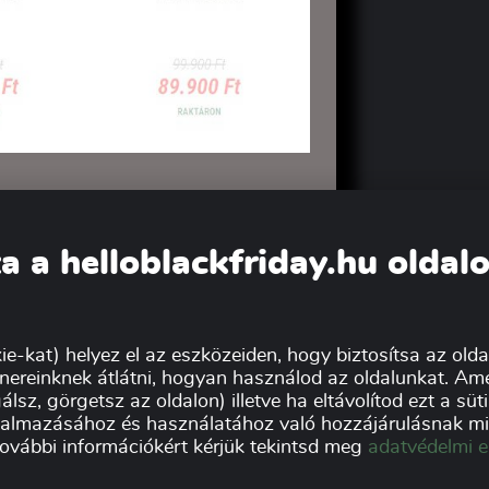
KÖZÖTT CSAK A
KÉSZLET EREJÉIG!
a a helloblackfriday.hu oldal
ie-kat) helyez el az eszközeiden, hogy biztosítsa az oldal
nereinknek átlátni, hogyan használod az oldalunkat. Ame
álsz, görgetsz az oldalon) illetve ha eltávolítod ezt a sü
Tovább az áruház oldalára
lkalmazásához és használatához való hozzájárulásnak min
további információkért kérjük tekintsd meg
adatvédelmi e