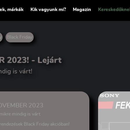
tek, márkák
Kik vagyunk mi?
Magazin
Kereskedőkne
y
Black Friday
R 2023!
- Lejárt
dig is várt!
NOVEMBER 2023
mikre mindig is várt:
rendezések Black Friday akcióban!