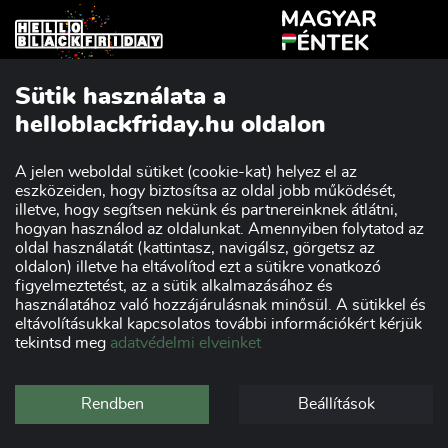
Sütik használata a
Szakmai partnerünk:
helloblackfriday.hu oldalon
A jelen weboldal sütiket (cookie-kat) helyez el az
eszközeiden, hogy biztosítsa az oldal jobb működését,
Impresszum
Adatvédelmi nyilatkozat
illetve, hogy segítsen nekünk és partnereinknek átlátni,
Kereskedőknek
Szponzorok
hogyan használod az oldalunkat. Amennyiben folytatod az
oldal használatát (kattintasz, navigálsz, görgetsz az
oldalon) illetve ha eltávolítod ezt a sütikre vonatkozó
figyelmeztetést, az a sütik alkalmazásához és
használatához való hozzájárulásnak minősül. A sütikkel és
eltávolításukkal kapcsolatos további információkért kérjük
tekintsd meg
adatvédelmi elveinket
Rendben
Beállítások